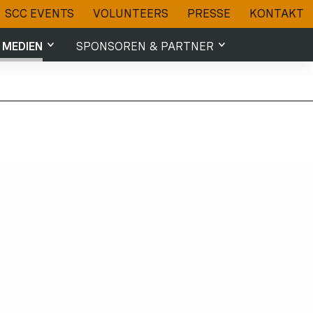
SCC EVENTS
VOLUNTEERS
PRESSE
KONTAKT
 MEDIEN
SPONSOREN & PARTNER
Sponsoren & Partner
 Videos
Partner werden