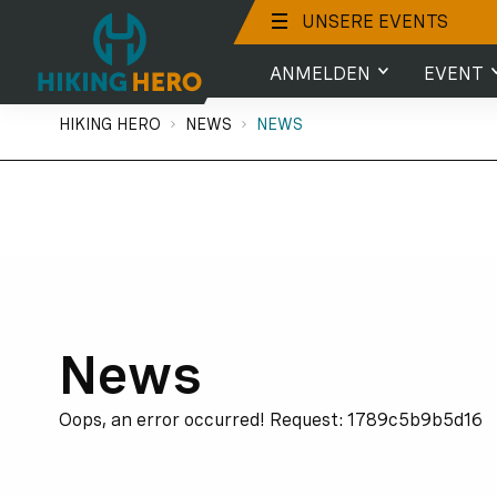
UNSERE EVENTS
ANMELDEN
EVENT
Sie sind hier:
Anmeldung
Info für Teiln
HIKING HERO
NEWS
NEWS
Extras
Event FAQ
Strecke
Ergebnisse
News
Oops, an error occurred! Request: 1789c5b9b5d16