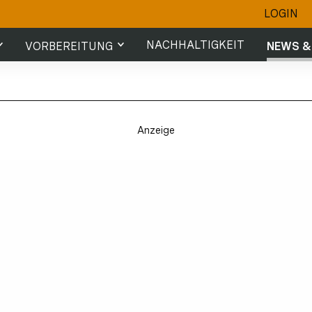
LOGIN
NACHHALTIGKEIT
VORBEREITUNG
NEWS &
ehmende
Trainingstipps
News
Fotos &
Anzeige